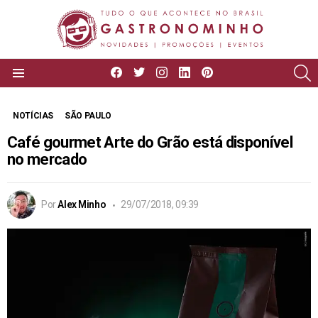
facebook
twitter
instagram
linkedin
pinterest
P
Menu
NOTÍCIAS
SÃO PAULO
Café gourmet Arte do Grão está disponível
no mercado
Por
Alex Minho
29/07/2018, 09:39