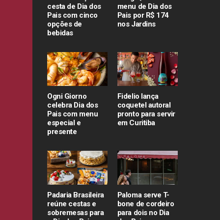
cesta de Dia dos
menu de Dia dos
Pais com cinco
Pais por R$ 174
opções de
nos Jardins
bebidas
Ogni Giorno
Fidelio lança
celebra Dia dos
coquetel autoral
Pais com menu
pronto para servir
especial e
em Curitiba
presente
Padaria Brasileira
Paloma serve T-
reúne cestas e
bone de cordeiro
sobremesas para
para dois no Dia