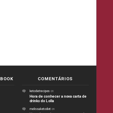
EBOOK
COMENTÁRIOS
ketodietrecipes
on
Hora de conhecer a nova carta de
drinks do Lolla
melissaketodiet
on