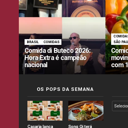
COMIDA
BRASIL
COMIDAS
SÃO PA
Comida di Buteco 2026:
Comid
Hora Extra é campeão
movim
nacional
com 1
OS POPS DA SEMANA
Casarìa lança
Song Qi terá