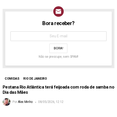
Bora receber?
NEWSLETTER
Assine
aqui:
Não se preocupe, sem SPAM!
COMIDAS
RIO DE JANEIRO
Pestana Rio Atlântica terá feijoada com roda de samba no
Dia das Mães
Por
Alex Minho
08/05/2026, 12:12