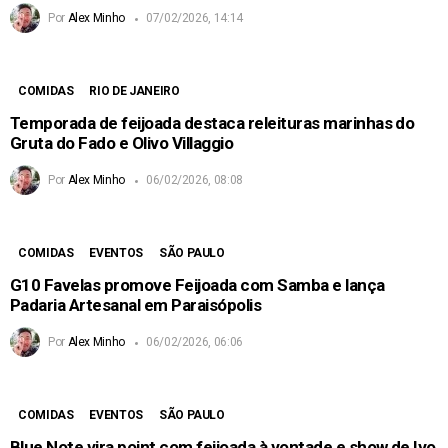
Por
Alex Minho
07/02/2026, 14:14
COMIDAS
RIO DE JANEIRO
Temporada de feijoada destaca releituras marinhas do
Gruta do Fado e Olivo Villaggio
Por
Alex Minho
06/02/2026, 08:08
COMIDAS
EVENTOS
SÃO PAULO
G10 Favelas promove Feijoada com Samba e lança
Padaria Artesanal em Paraisópolis
Por
Alex Minho
06/02/2026, 06:06
COMIDAS
EVENTOS
SÃO PAULO
Blue Note vira point com feijoada à vontade e show de Ivo