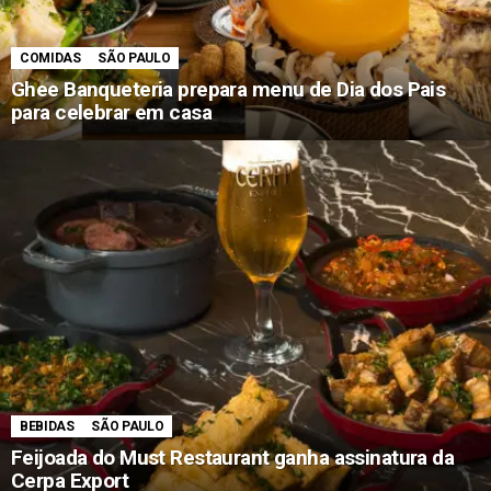
COMIDAS
SÃO PAULO
Ghee Banqueteria prepara menu de Dia dos Pais
para celebrar em casa
BEBIDAS
SÃO PAULO
Feijoada do Must Restaurant ganha assinatura da
Cerpa Export