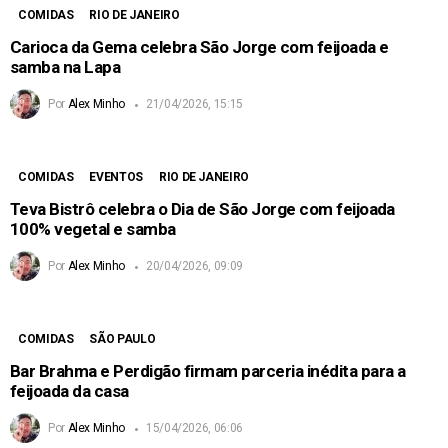
COMIDAS
RIO DE JANEIRO
Carioca da Gema celebra São Jorge com feijoada e
samba na Lapa
Por
Alex Minho
21/04/2026, 15:15
COMIDAS
EVENTOS
RIO DE JANEIRO
Teva Bistrô celebra o Dia de São Jorge com feijoada
100% vegetal e samba
Por
Alex Minho
20/04/2026, 09:09
COMIDAS
SÃO PAULO
Bar Brahma e Perdigão firmam parceria inédita para a
feijoada da casa
Por
Alex Minho
15/04/2026, 06:06