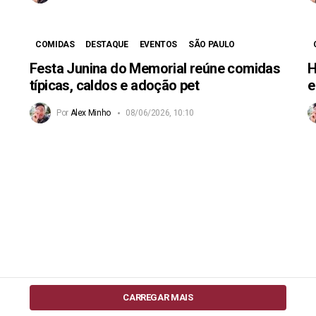
COMIDAS
DESTAQUE
EVENTOS
SÃO PAULO
Festa Junina do Memorial reúne comidas
H
típicas, caldos e adoção pet
e
Por
Alex Minho
08/06/2026, 10:10
CARREGAR MAIS