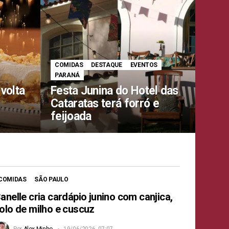
COMIDAS
DESTAQUE
EVENTOS
PARANÁ
 volta
Festa Junina do Hotel das
Cataratas terá forró e
feijoada
COMIDAS
SÃO PAULO
anelle cria cardápio junino com canjica,
olo de milho e cuscuz
Por
Alex Minho
19/06/2026, 07:07