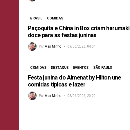
BRASIL
COMIDAS
Paçoquita e China in Box criam harumaki
doce para as festas juninas
Por
Alex Minho
09/06/2026, 04:04
COMIDAS
DESTAQUE
EVENTOS
SÃO PAULO
Festa junina do Almenat by Hilton une
comidas típicas e lazer
Por
Alex Minho
03/06/2026, 20:20