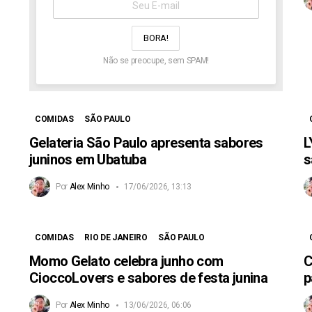
aqui:
Não se preocupe, sem SPAM!
COMIDAS
SÃO PAULO
Gelateria São Paulo apresenta sabores
L
juninos em Ubatuba
s
Por
Alex Minho
17/06/2026, 13:13
COMIDAS
RIO DE JANEIRO
SÃO PAULO
Momo Gelato celebra junho com
C
CioccoLovers e sabores de festa junina
p
Por
Alex Minho
13/06/2026, 06:06