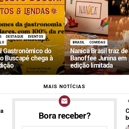
S
DESTAQUE
EVENTOS
ULO
BRASIL
COMIDAS
al Gastronômico do
Nanica Brasil traz de
to Buscapé chega à
Banoffee Junina em
dição
edição limitada
MAIS NOTÍCIAS
ta
C
Bora receber?
NEWSLETTER
b
Assine