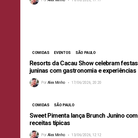
COMIDAS
EVENTOS
SÃO PAULO
Resorts da Cacau Show celebram festas
juninas com gastronomia e experiências
Por
Alex Minho
17/06/2026, 20:20
COMIDAS
SÃO PAULO
Sweet Pimenta lança Brunch Junino com
receitas típicas
Por
Alex Minho
13/06/2026, 12:12