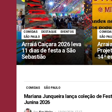
COMIDAS
DESTAQUE
EVENTOS
COMIDA
SÃO PAULO
SÃO PA
Arraiá Caiçara 2026 leva
Arrai
11 dias de festa a São
Proje
Sebastião
14ª e
COMIDAS
SÃO PAULO
Mariana Junqueira lança coleção de Fes
Junina 2026
Por
Alex Minho
19/06/2026, 17:17