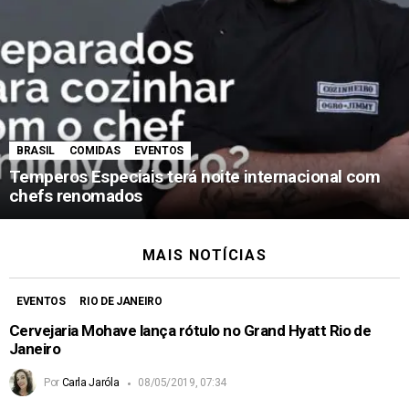
BRASIL
COMIDAS
EVENTOS
Temperos Especiais terá noite internacional com
chefs renomados
MAIS NOTÍCIAS
EVENTOS
RIO DE JANEIRO
Cervejaria Mohave lança rótulo no Grand Hyatt Rio de
Janeiro
Por
Carla Jaróla
08/05/2019, 07:34