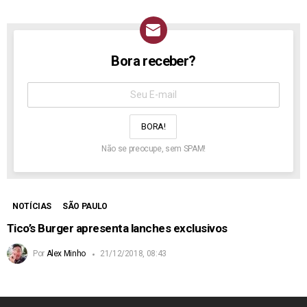
Bora receber?
NEWSLETTER
Assine
aqui:
Não se preocupe, sem SPAM!
NOTÍCIAS
SÃO PAULO
Tico’s Burger apresenta lanches exclusivos
Por
Alex Minho
21/12/2018, 08:43