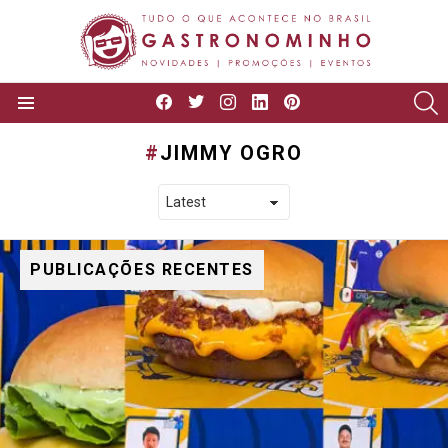
facebook
twitter
instagram
linkedin
pinterest
P
Menu
JIMMY OGRO
PUBLICAÇÕES RECENTES