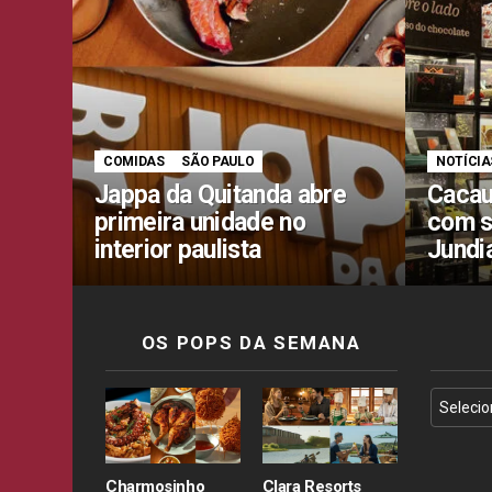
COMIDAS
SÃO PAULO
NOTÍCIA
Jappa da Quitanda abre
Cacau
primeira unidade no
com s
interior paulista
Jundi
OS POPS DA SEMANA
Charmosinho
Clara Resorts