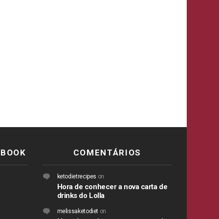
EBOOK
COMENTÁRIOS
ketodietrecipes
on
Hora de conhecer a nova carta de
drinks do Lolla
melissaketodiet
on