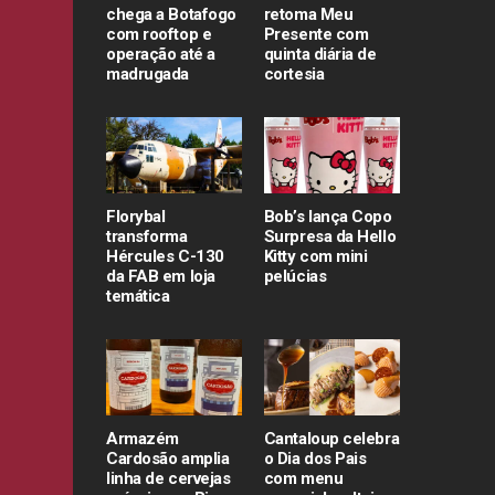
chega a Botafogo
retoma Meu
com rooftop e
Presente com
operação até a
quinta diária de
madrugada
cortesia
Florybal
Bob’s lança Copo
transforma
Surpresa da Hello
Hércules C-130
Kitty com mini
da FAB em loja
pelúcias
temática
Armazém
Cantaloup celebra
Cardosão amplia
o Dia dos Pais
linha de cervejas
com menu