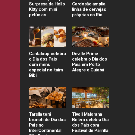
Surpresa da Hello
Cardosão amplia
Kitty com mini
linha de cervejas
pelúcias
próprias no Rio
Cantaloup celebra
Deville Prime
o Dia dos Pais
celebra o Dia dos
com menu
Pais em Porto
especial no Itaim
Alegre e Cuiabá
Bibi
Tarsila terá
Tivoli Maiorana
brunch de Dia dos
Belém celebra Dia
Pais no
dos Pais com
InterContinental
Festival de Parrilla