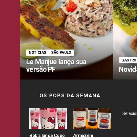
NOTÍCIAS
SÃO PAULO
Le Manjue lança sua
GASTRO
versão PF
Novid
OS POPS DA SEMANA
Bob’s lança Copo
Armazém