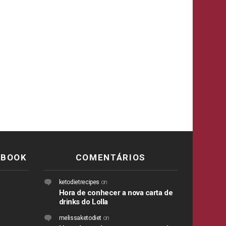
EBOOK
COMENTÁRIOS
ketodietrecipes
on
Hora de conhecer a nova carta de
drinks do Lolla
melissaketodiet
on