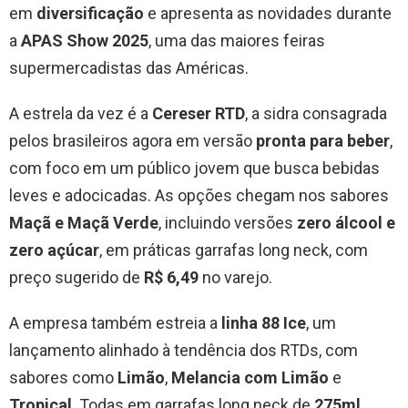
em
diversificação
e apresenta as novidades durante
a
APAS Show 2025
, uma das maiores feiras
supermercadistas das Américas.
A estrela da vez é a
Cereser RTD
, a sidra consagrada
pelos brasileiros agora em versão
pronta para beber
,
com foco em um público jovem que busca bebidas
leves e adocicadas. As opções chegam nos sabores
Maçã e Maçã Verde
, incluindo versões
zero álcool e
zero açúcar
, em práticas garrafas long neck, com
preço sugerido de
R$ 6,49
no varejo.
A empresa também estreia a
linha 88 Ice
, um
lançamento alinhado à tendência dos RTDs, com
sabores como
Limão
,
Melancia com Limão
e
Tropical
. Todas em garrafas long neck de
275ml
,