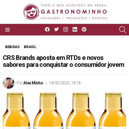
facebook
twitter
instagram
linkedin
pinterest
P
Menu
BEBIDAS
BRASIL
CRS Brands aposta em RTDs e novos
sabores para conquistar o consumidor jovem
Por
Alex Minho
18/05/2025, 18:18