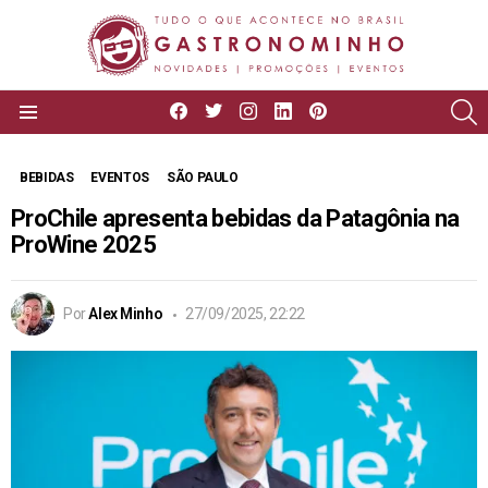
facebook
twitter
instagram
linkedin
pinterest
P
Menu
BEBIDAS
EVENTOS
SÃO PAULO
ProChile apresenta bebidas da Patagônia na
ProWine 2025
Por
Alex Minho
27/09/2025, 22:22