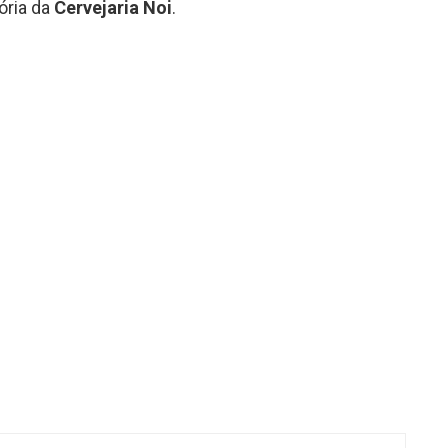
ória da
Cervejaria Noi
.