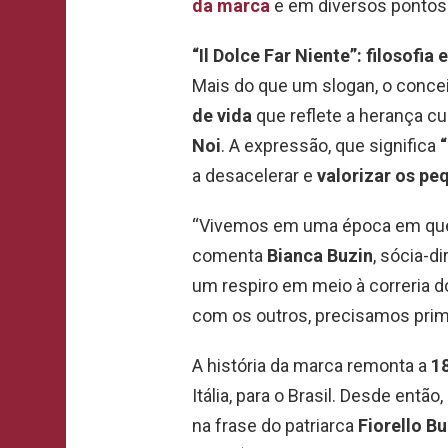
da marca
e em diversos pontos
“Il Dolce Far Niente”: filosofia
Mais do que um slogan, o conce
de vida
que reflete a herança cu
Noi
. A expressão, que significa
a desacelerar e
valorizar os pe
“Vivemos em uma época em que 
comenta
Bianca Buzin
, sócia-d
um respiro em meio à correria do
com os outros, precisamos pri
A história da marca remonta a
1
Itália, para o Brasil. Desde então
na frase do patriarca
Fiorello Bu