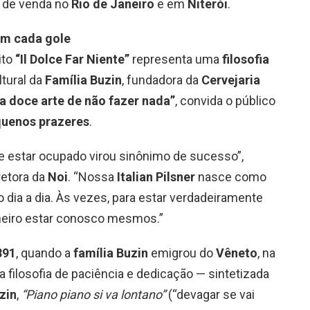
 de venda no
Rio de Janeiro
e em
Niterói
.
 em cada gole
ito
“Il Dolce Far Niente”
representa uma
filosofia
ltural da
Família Buzin
, fundadora da
Cervejaria
“a doce arte de não fazer nada”
, convida o público
quenos prazeres
.
estar ocupado virou sinônimo de sucesso”,
iretora da
Noi
. “Nossa
Italian Pilsner
nasce como
 dia a dia. Às vezes, para estar verdadeiramente
meiro estar conosco mesmos.”
891
, quando a
família Buzin
emigrou do
Vêneto
, na
, a filosofia de paciência e dedicação — sintetizada
zin
,
“Piano piano si va lontano”
(“devagar se vai