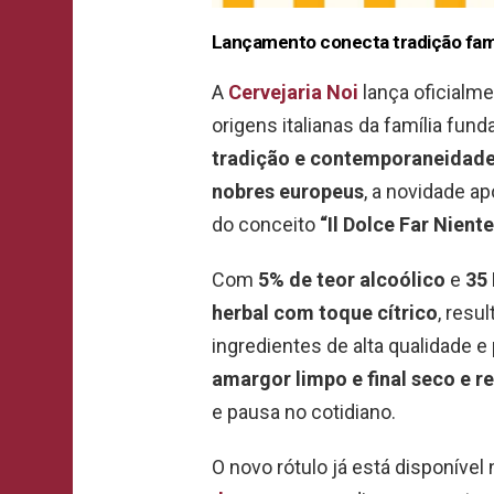
Lançamento conecta tradição fami
A
Cervejaria Noi
lança oficialm
origens italianas da família fun
tradição e contemporaneidad
nobres europeus
, a novidade ap
do conceito
“Il Dolce Far Niente
Com
5% de teor alcoólico
e
35 
herbal com toque cítrico
, resu
ingredientes de alta qualidade e
amargor limpo e final seco e r
e pausa no cotidiano.
O novo rótulo já está disponível