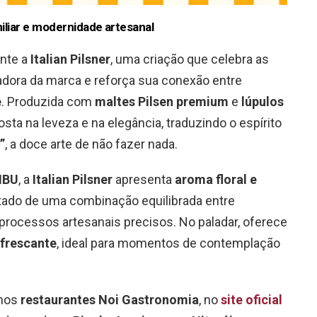
liar e modernidade artesanal
ente a
Italian Pilsner
, uma criação que celebra as
dadora da marca e reforça sua conexão entre
e
. Produzida com
maltes Pilsen premium
e
lúpulos
osta na leveza e na elegância, traduzindo o espírito
”
, a doce arte de não fazer nada.
IBU
, a
Italian Pilsner
apresenta
aroma floral e
ltado de uma combinação equilibrada entre
 processos artesanais precisos. No paladar, oferece
efrescante
, ideal para momentos de contemplação
 nos
restaurantes Noi Gastronomia
, no
site oficial