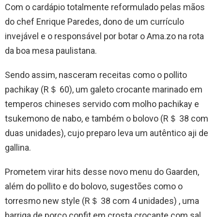
Com o cardápio totalmente reformulado pelas mãos
do chef Enrique Paredes, dono de um currículo
invejável e o responsável por botar o Ama.zo na rota
da boa mesa paulistana.
Sendo assim, nasceram receitas como o pollito
pachikay (R＄ 60), um galeto crocante marinado em
temperos chineses servido com molho pachikay e
tsukemono de nabo, e também o bolovo (R＄ 38 com
duas unidades), cujo preparo leva um autêntico aji de
gallina.
Prometem virar hits desse novo menu do Gaarden,
além do pollito e do bolovo, sugestões como o
torresmo new style (R＄ 38 com 4 unidades) , uma
barriga de porco confit em crosta crocante com sal