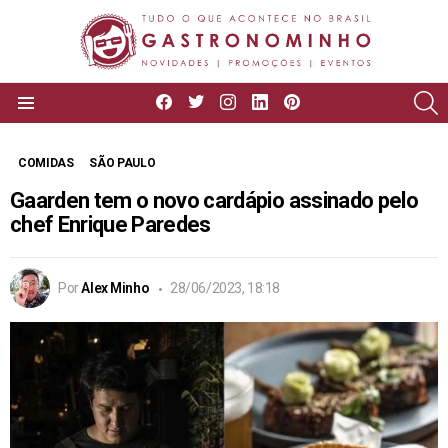
facebook
twitter
instagram
linkedin
pinterest
P
Menu
COMIDAS
SÃO PAULO
Gaarden tem o novo cardápio assinado pelo
chef Enrique Paredes
Por
Alex Minho
28/06/2023, 18:18