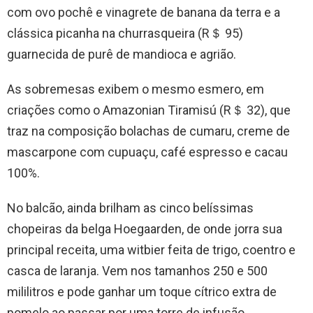
com ovo pochê e vinagrete de banana da terra e a
clássica picanha na churrasqueira (R＄ 95)
guarnecida de purê de mandioca e agrião.
As sobremesas exibem o mesmo esmero, em
criações como o Amazonian Tiramisú (R＄ 32), que
traz na composição bolachas de cumaru, creme de
mascarpone com cupuaçu, café espresso e cacau
100%.
No balcão, ainda brilham as cinco belíssimas
chopeiras da belga Hoegaarden, de onde jorra sua
principal receita, uma witbier feita de trigo, coentro e
casca de laranja. Vem nos tamanhos 250 e 500
mililitros e pode ganhar um toque cítrico extra de
pomelo ao passar por uma torre de infusão.