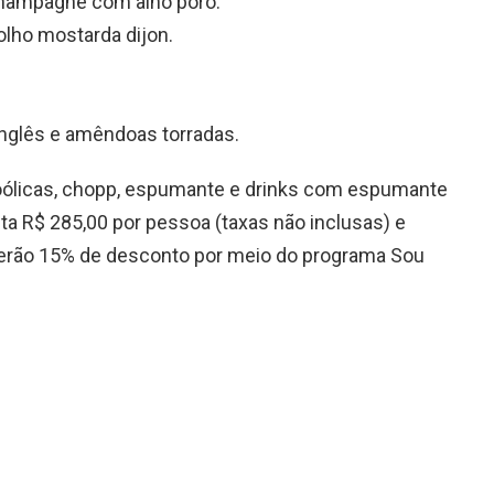
champagne com alho poró.
olho mostarda dijon.
nglês e amêndoas torradas.
coólicas, chopp, espumante e drinks com espumante
ta R$ 285,00 por pessoa (taxas não inclusas) e
terão 15% de desconto por meio do programa Sou