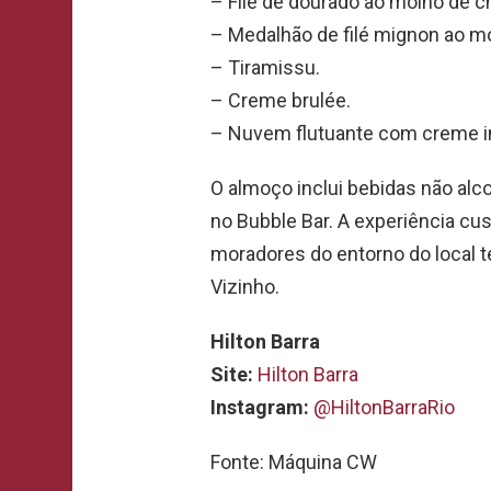
– Filé de dourado ao molho de 
– Medalhão de filé mignon ao m
– Tiramissu.
– Creme brulée.
– Nuvem flutuante com creme i
O almoço inclui bebidas não al
no Bubble Bar. A experiência cus
moradores do entorno do local 
Vizinho.
Hilton Barra
Site:
Hilton Barra
Instagram:
@HiltonBarraRio
Fonte: Máquina CW