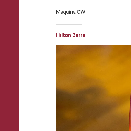
Máquina CW
H
ilton Barra