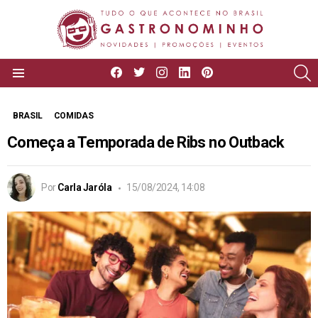
facebook
twitter
instagram
linkedin
pinterest
P
Menu
BRASIL
COMIDAS
Começa a Temporada de Ribs no Outback
Por
Carla Jaróla
15/08/2024, 14:08