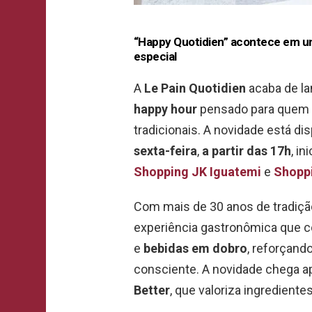
“Happy Quotidien” acontece em un
especial
A
Le Pain Quotidien
acaba de la
happy hour
pensado para quem qu
tradicionais. A novidade está di
sexta-feira
,
a partir das 17h
, i
Shopping JK Iguatemi
e
Shoppi
Com mais de 30 anos de tradiçã
experiência gastronômica que 
e
bebidas em dobro
, reforçand
consciente. A novidade chega 
Better
, que valoriza ingrediente