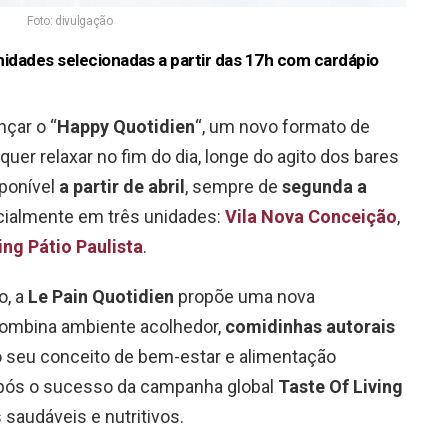
Foto: divulgação
idades selecionadas a partir das 17h com cardápio
nçar o “
Happy Quotidien
“, um novo formato de
er relaxar no fim do dia, longe do agito dos bares
sponível
a partir de abril
, sempre de
segunda a
nicialmente em três unidades:
Vila Nova Conceição
,
ng Pátio Paulista
.
o, a
Le Pain Quotidien
propõe uma nova
combina ambiente acolhedor,
comidinhas autorais
o seu conceito de bem-estar e alimentação
após o sucesso da campanha global
Taste Of Living
s saudáveis e nutritivos.