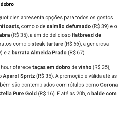
 dobro
Quotidien apresenta opções para todos os gostos.
nitoasts
, como o de
salmão defumado
(R$ 39) e o
abra
(R$ 35), além do delicioso
flatbread de
 pratos como o
steak tartare
(R$ 66), a generosa
) e a
burrata Almeida Prado
(R$ 67).
y hour oferece
taças em dobro
de
vinho
(R$ 35),
co
Aperol Spritz
(R$ 35). A promoção é válida até as
ambém são contemplados com rótulos como
Corona
tella Pure Gold
(R$ 16). E até as 20h, o
balde com