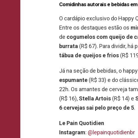
Comidinhas autorais e bebidas em
O cardápio exclusivo do Happy 
Entre os destaques estão os
mi
de
cogumelos com queijo de c
burrata
(R$ 67). Para dividir, há
tábua de queijos e frios
(R$ 119
Já na seção de bebidas, o happ
espumante
(R$ 33) e do clássi
22h. Os amantes de cerveja t
(R$ 16),
Stella Artois
(R$ 14) e
S
6 cervejas sai pelo preço de 5
.
Le Pain Quotidien
Instagram
:
@lepainquotidien
br