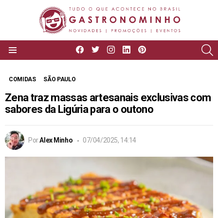
facebook
twitter
instagram
linkedin
pinterest
P
Menu
COMIDAS
SÃO PAULO
Zena traz massas artesanais exclusivas com
sabores da Ligúria para o outono
Por
Alex Minho
07/04/2025, 14:14