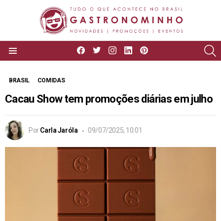
facebook
twitter
instagram
linkedin
pinterest
P
Menu
BRASIL
COMIDAS
Cacau Show tem promoções diárias em julho
Por
Carla Jaróla
09/07/2025, 10:01