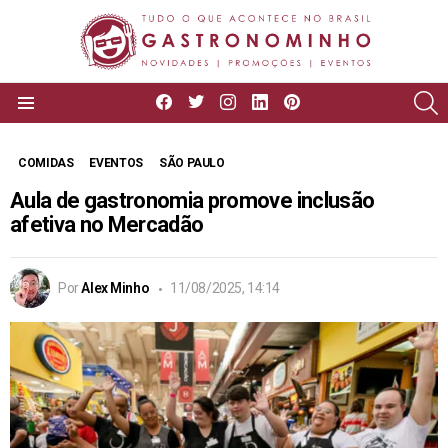
facebook
twitter
instagram
linkedin
pinterest
P
Menu
COMIDAS
EVENTOS
SÃO PAULO
Aula de gastronomia promove inclusão
afetiva no Mercadão
Por
Alex Minho
11/08/2025, 14:14