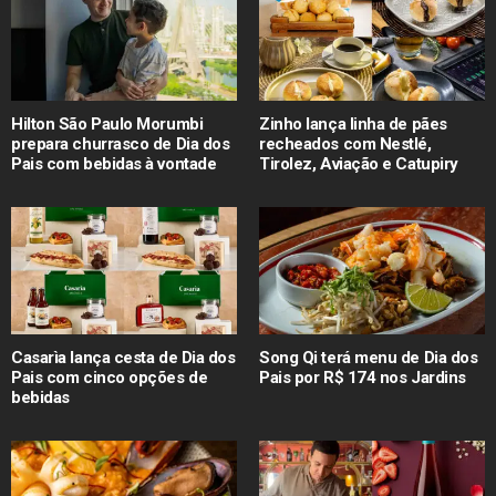
Hilton São Paulo Morumbi
Zinho lança linha de pães
prepara churrasco de Dia dos
recheados com Nestlé,
Pais com bebidas à vontade
Tirolez, Aviação e Catupiry
Casarìa lança cesta de Dia dos
Song Qi terá menu de Dia dos
Pais com cinco opções de
Pais por R$ 174 nos Jardins
bebidas