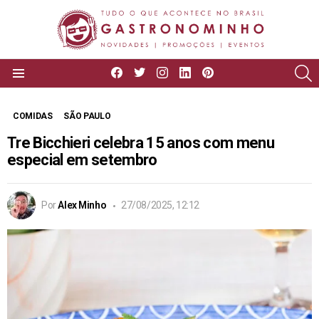
facebook
twitter
instagram
linkedin
pinterest
P
Menu
COMIDAS
SÃO PAULO
Tre Bicchieri celebra 15 anos com menu
especial em setembro
Por
Alex Minho
27/08/2025, 12:12