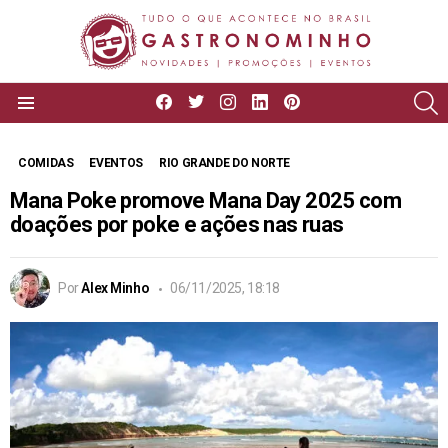
facebook
twitter
instagram
linkedin
pinterest
P
Menu
COMIDAS
EVENTOS
RIO GRANDE DO NORTE
Mana Poke promove Mana Day 2025 com
doações por poke e ações nas ruas
Por
Alex Minho
06/11/2025, 18:18