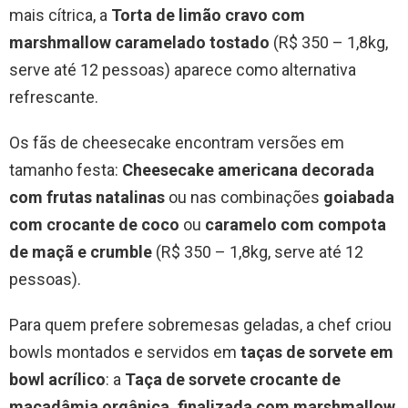
mais cítrica, a
Torta de limão cravo com
marshmallow caramelado tostado
(R$ 350 – 1,8kg,
serve até 12 pessoas) aparece como alternativa
refrescante.
Os fãs de cheesecake encontram versões em
tamanho festa:
Cheesecake americana decorada
com frutas natalinas
ou nas combinações
goiabada
com crocante de coco
ou
caramelo com compota
de maçã e crumble
(R$ 350 – 1,8kg, serve até 12
pessoas).
Para quem prefere sobremesas geladas, a chef criou
bowls montados e servidos em
taças de sorvete em
bowl acrílico
: a
Taça de sorvete crocante de
macadâmia orgânica, finalizada com marshmallow