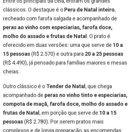
Entre os principais da ceia, entram os grandes
clássicos. O destaque é o
Peru de Natal inteiro
,
recheado com farofa salgada e acompanhado de
peras ao vinho com especiarias, farofa doce,
molho do assado e frutas de Natal
. O prato é
oferecido em duas versões: uma que serve de
10 a
15 pessoas
(R$ 2.570) e outra para
20 a 25 pessoas
(R$ 4.490), já pensado para famílias maiores e mesas
cheias.
Outro clássico é o
Tender de Natal
, que chega
acompanhado de
peras no vinho tinto e especiarias,
compota de maçã, farofa doce, molho do assado e
frutas de Natal
, em porção que serve de
10 a 15
pessoas
(R$ 2.780). Por serem pratos mais
complexos e de longa preparação, as encomendas