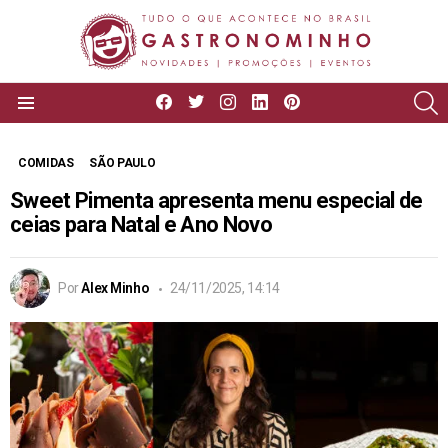
facebook
twitter
instagram
linkedin
pinterest
P
Menu
COMIDAS
SÃO PAULO
Sweet Pimenta apresenta menu especial de
ceias para Natal e Ano Novo
Por
Alex Minho
24/11/2025, 14:14