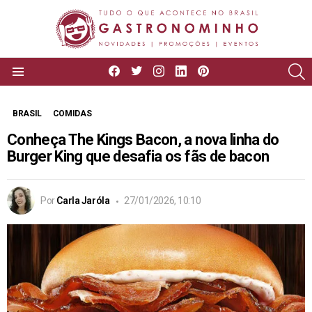
facebook
twitter
instagram
linkedin
pinterest
P
Menu
BRASIL
COMIDAS
Conheça The Kings Bacon, a nova linha do
Burger King que desafia os fãs de bacon
Por
Carla Jaróla
27/01/2026, 10:10