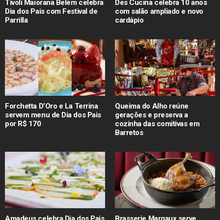
Tivoli Maiorana Belém celebra
Des Cucina celebra 10 anos
Dia dos Pais com Festival de
com salão ampliado e novo
Parrilla
cardápio
Forchetta D’Oro e La Terrina
Queima do Alho reúne
servem menu de Dia dos Pais
gerações e preserva a
por R$ 170
cozinha das comitivas em
Barretos
Amadeus celebra Dia dos Pais
Brasserie Margaux serve