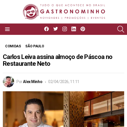
facebook
twitter
instagram
linkedin
pinterest
P
Menu
COMIDAS
SÃO PAULO
Carlos Leiva assina almoço de Páscoa no
Restaurante Neto
Por
Alex Minho
02/04/2026, 11:11