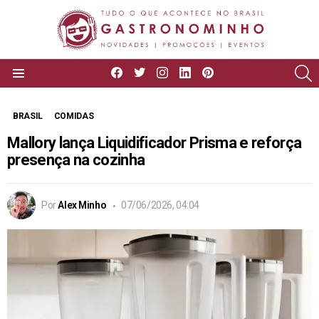
facebook
twitter
instagram
linkedin
pinterest
P
Menu
BRASIL
COMIDAS
Mallory lança Liquidificador Prisma e reforça
presença na cozinha
Por
Alex Minho
07/06/2026, 04:04