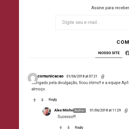
Assine para receber
COM
NOSSO SITE
lgzcomunicacao
01/06/2018 at 07:21
Obrigado pela divulgação, ficou ótimo!! e a equipe A
almoço.
Reply
Alex Minho
01/06/2018 at 11:29
Author
Sucesso!!!
Reply