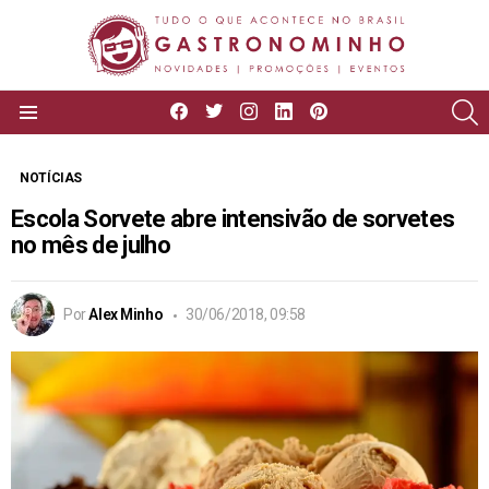
facebook
twitter
instagram
linkedin
pinterest
P
Menu
NOTÍCIAS
Escola Sorvete abre intensivão de sorvetes
no mês de julho
Por
Alex Minho
30/06/2018, 09:58