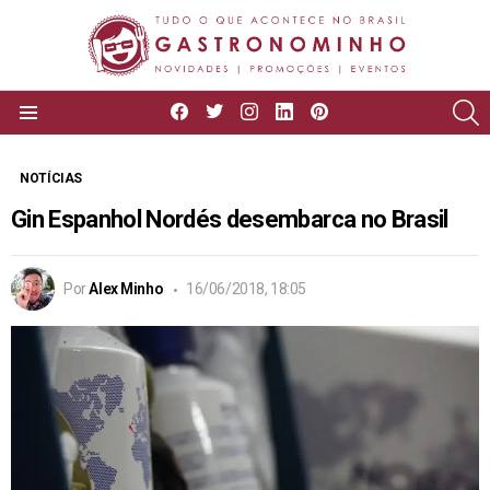
facebook
twitter
instagram
linkedin
pinterest
P
Menu
NOTÍCIAS
Gin Espanhol Nordés desembarca no Brasil
Por
Alex Minho
16/06/2018, 18:05