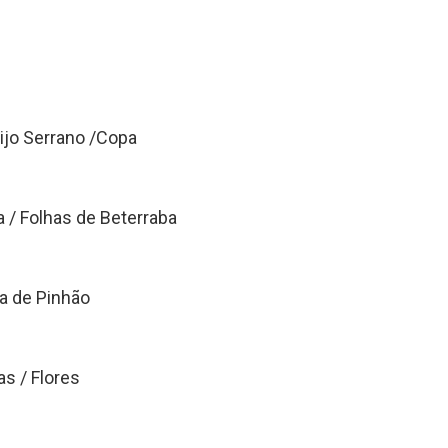
eijo Serrano /Copa
a / Folhas de Beterraba
a de Pinhão
s / Flores