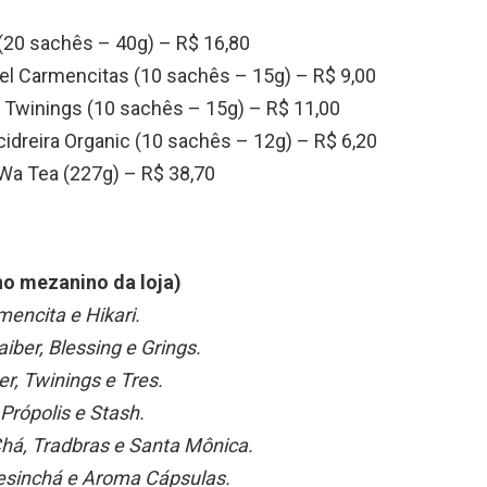
 (20 sachês – 40g) – R$ 16,80
l Carmencitas (10 sachês – 15g) – R$ 9,00
e Twinings (10 sachês – 15g) – R$ 11,00
idreira Organic (10 sachês – 12g) – R$ 6,20
Wa Tea (227g) – R$ 38,70
no mezanino da loja)
encita e Hikari.
iber, Blessing e Grings.
er, Twinings e Tres.
Própolis e Stash.
Chá, Tradbras e Santa Mônica.
esinchá e Aroma Cápsulas.