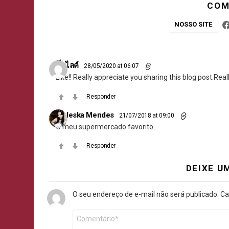
COM
NOSSO SITE
ปั๊มไลค์
28/05/2020 at 06:07
Like!! Really appreciate you sharing this blog post.Real
Responder
Waleska Mendes
21/07/2018 at 09:00
O meu supermercado favorito.
Responder
DEIXE U
O seu endereço de e-mail não será publicado.
Ca
Comentário
*