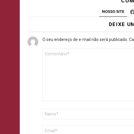
COM
NOSSO SITE
DEIXE U
O seu endereço de e-mail não será publicado.
Ca
Comentário
*
Nome
E-
mail