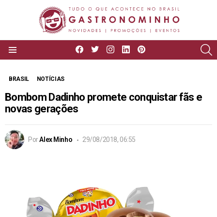
facebook
twitter
instagram
linkedin
pinterest
P
Menu
BRASIL
NOTÍCIAS
Bombom Dadinho promete conquistar fãs e
novas gerações
Por
Alex Minho
29/08/2018, 06:55