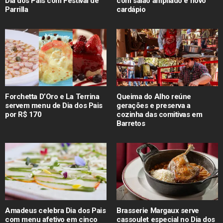
Dia dos Pais com Festival de
com salão ampliado e novo
Parrilla
cardápio
Forchetta D’Oro e La Terrina
Queima do Alho reúne
servem menu de Dia dos Pais
gerações e preserva a
por R$ 170
cozinha das comitivas em
Barretos
Amadeus celebra Dia dos Pais
Brasserie Margaux serve
com menu afetivo em cinco
cassoulet especial no Dia dos