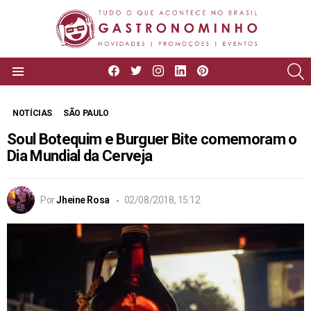
facebook
twitter
instagram
linkedin
pinterest
P
Menu
NOTÍCIAS
SÃO PAULO
Soul Botequim e Burguer Bite comemoram o
Dia Mundial da Cerveja
Por
Jheine Rosa
02/08/2018, 15:12