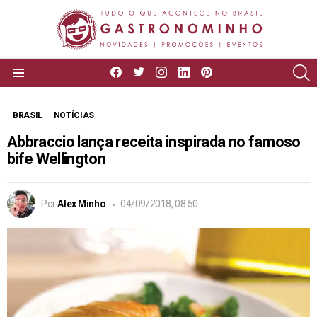
facebook
twitter
instagram
linkedin
pinterest
P
Menu
BRASIL
NOTÍCIAS
Abbraccio lança receita inspirada no famoso
bife Wellington
Por
Alex Minho
04/09/2018, 08:50