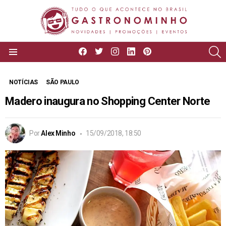
facebook
twitter
instagram
linkedin
pinterest
P
Menu
NOTÍCIAS
SÃO PAULO
Madero inaugura no Shopping Center Norte
Por
Alex Minho
15/09/2018, 18:50