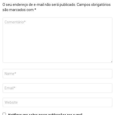
O seu endereço de e-mail não será publicado.
Campos obrigatórios
são marcados com
*
Comentário
*
Nome
E-
mail
Site
Notifique-me sobre novas publicações por e-mail.