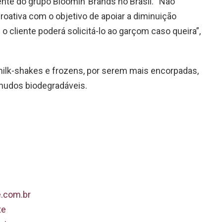
ente do grupo Bloomin’ Brands no Brasil. “Não
oativa com o objetivo de apoiar a diminuição
 cliente poderá solicitá-lo ao garçom caso queira”,
ilk-shakes e frozens, por serem mais encorpadas,
nudos biodegradáveis.
.com.br
te