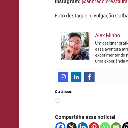
Instagram:
@abbracciorestaura
Foto destaque: divulgação Outb
Alex Minho
Um designer gráf
essa aventura atr
experimentando n
uma experiência v
Curtir isso:
Compartilhe essa notícia!