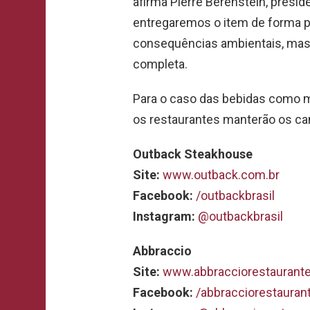
afirma Pierre Berenstein, presid
entregaremos o item de forma pr
consequências ambientais, mas o
completa.
Para o caso das bebidas como m
os restaurantes manterão os ca
Outback Steakhouse
Site:
www.outback.com.br
Facebook:
/outbackbrasil
Instagram:
@outbackbrasil
Abbraccio
Site:
www.abbracciorestaurante
Facebook:
/abbracciorestauran