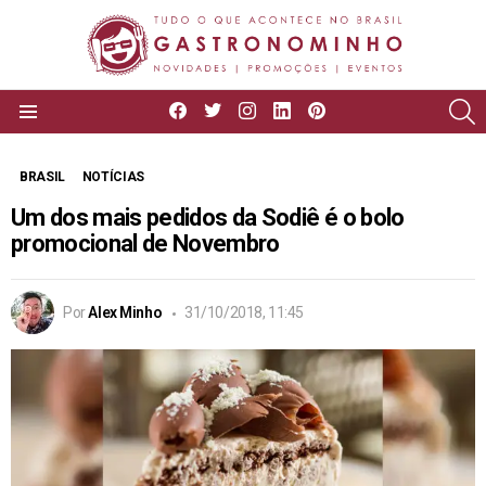
facebook
twitter
instagram
linkedin
pinterest
P
Menu
BRASIL
NOTÍCIAS
Um dos mais pedidos da Sodiê é o bolo
promocional de Novembro
Por
Alex Minho
31/10/2018, 11:45