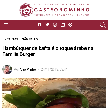
facebook
twitter
instagram
linkedin
pinterest
P
Menu
NOTÍCIAS
SÃO PAULO
Hambúrguer de kafta é o toque árabe na
Família Burger
Por
Alex Minho
24/11/2018, 08:44