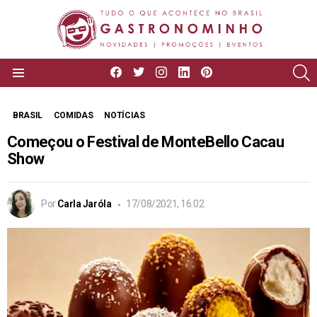
facebook
twitter
instagram
linkedin
pinterest
P
Menu
BRASIL
COMIDAS
NOTÍCIAS
Começou o Festival de MonteBello Cacau
Show
Por
Carla Jaróla
17/08/2021, 16:02