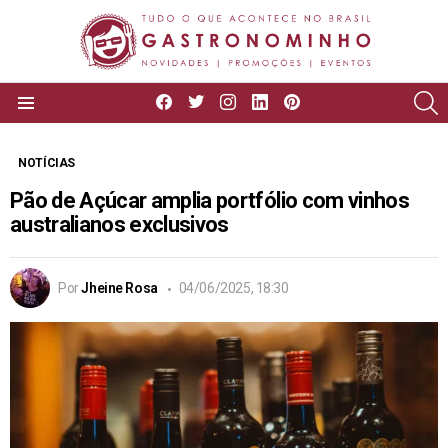
facebook
twitter
instagram
linkedin
pinterest
P
Menu
NOTÍCIAS
Pão de Açúcar amplia portfólio com vinhos
australianos exclusivos
Por
Jheine Rosa
04/06/2025, 18:30