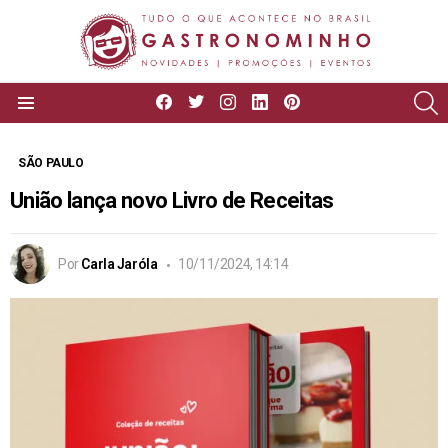
facebook
twitter
instagram
linkedin
pinterest
P
Menu
SÃO PAULO
União lança novo Livro de Receitas
Por
Carla Jaróla
10/11/2024, 14:14