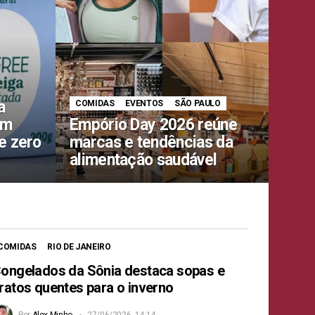
a
COMIDAS
EVENTOS
SÃO PAULO
om
Empório Day 2026 reúne
e zero
marcas e tendências da
alimentação saudável
COMIDAS
RIO DE JANEIRO
ongelados da Sônia destaca sopas e
ratos quentes para o inverno
Por
Alex Minho
27/06/2026, 14:14