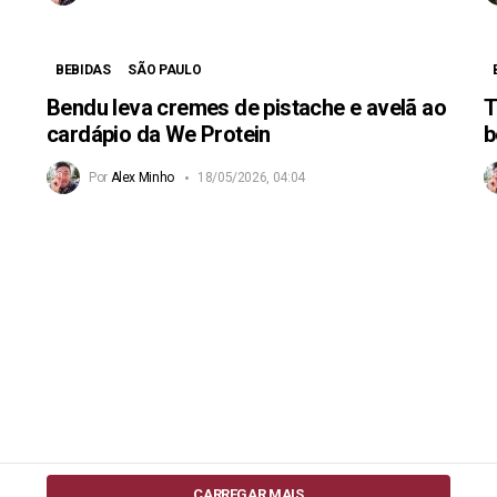
BEBIDAS
SÃO PAULO
Bendu leva cremes de pistache e avelã ao
T
cardápio da We Protein
b
Por
Alex Minho
18/05/2026, 04:04
CARREGAR MAIS