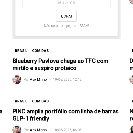
aqui:
Não se preocupe, sem SPAM!
BRASIL
COMIDAS
Blueberry Pavlova chega ao TFC com
D
mirtilo e suspiro proteico
m
Por
Alex Minho
19/06/2026, 12:12
BRASIL
COMIDAS
da
PINC amplia portfólio com linha de barras
N
GLP-1 friendly
r
Por
Alex Minho
18/06/2026, 06:06