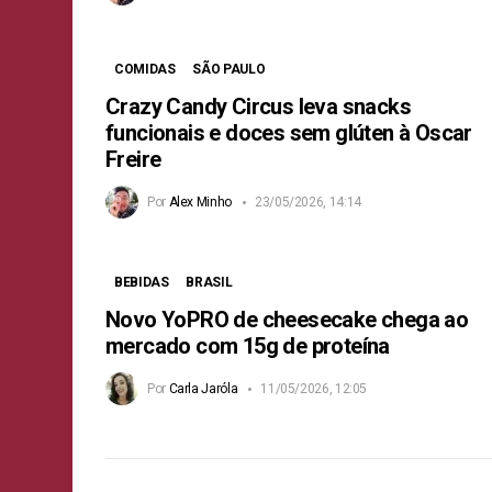
COMIDAS
SÃO PAULO
Crazy Candy Circus leva snacks
funcionais e doces sem glúten à Oscar
Freire
Por
Alex Minho
23/05/2026, 14:14
BEBIDAS
BRASIL
Novo YoPRO de cheesecake chega ao
mercado com 15g de proteína
Por
Carla Jaróla
11/05/2026, 12:05