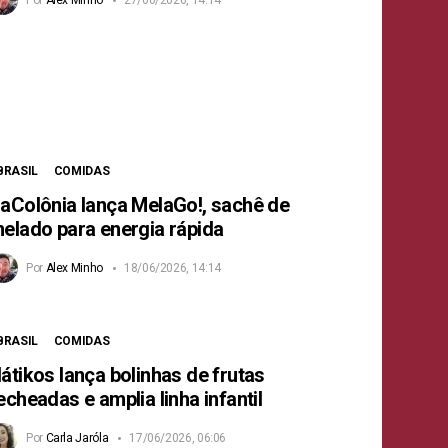
BRASIL
COMIDAS
aColônia lança MelaGo!, sachê de
elado para energia rápida
Por
Alex Minho
18/06/2026, 14:14
BRASIL
COMIDAS
átikos lança bolinhas de frutas
echeadas e amplia linha infantil
Por
Carla Jaróla
17/06/2026, 06:06