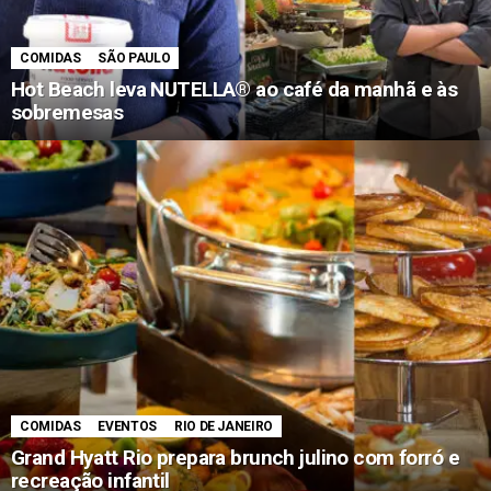
COMIDAS
SÃO PAULO
Hot Beach leva NUTELLA® ao café da manhã e às
sobremesas
COMIDAS
EVENTOS
RIO DE JANEIRO
Grand Hyatt Rio prepara brunch julino com forró e
recreação infantil