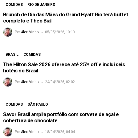
COMIDAS
RIO DE JANEIRO
Brunch de Dia das Mães do Grand Hyatt Rio terá buffet
completo e Theo Bial
Por
Alex Minho
05/05/2026, 10:10
BRASIL
COMIDAS
The Hilton Sale 2026 oferece até 25% off e inclui seis
hotéis no Brasil
Por
Alex Minho
24/04/2026, 02:02
COMIDAS
SÃO PAULO
Savor Brasil amplia portfólio com sorvete de açaí e
cobertura de chocolate
Por
Alex Minho
18/04/2026, 04:04