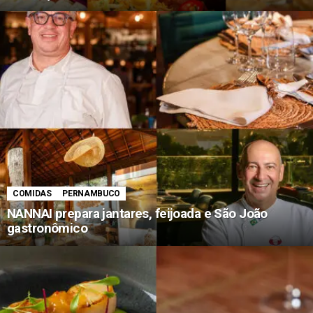
COMIDAS
PERNAMBUCO
NANNAI prepara jantares, feijoada e São João
gastronômico