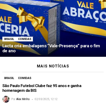
BRASIL
COMIDAS
Lacta cria embalagens “Vale-Presença” para o fim
de ano
MAIS NOTÍCIAS
BRASIL
COMIDAS
São Paulo Futebol Clube faz 95 anos e ganha
homenagem da BIS
Por
Alex Minho
02/03/2025, 12:12