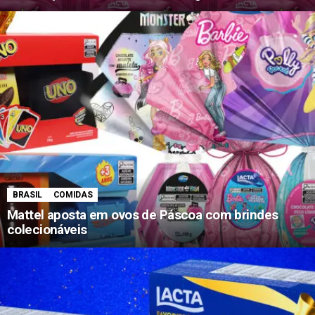
BRASIL
COMIDAS
Mattel aposta em ovos de Páscoa com brindes
colecionáveis