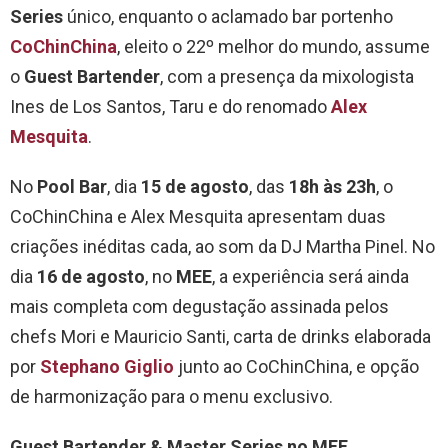
Series
único, enquanto o aclamado bar portenho
CoChinChina
, eleito o 22º melhor do mundo, assume
o
Guest Bartender
, com a presença da mixologista
Ines de Los Santos, Taru e do renomado
Alex
Mesquita
.
No
Pool Bar
, dia
15 de agosto
, das
18h às 23h
, o
CoChinChina e Alex Mesquita apresentam duas
criações inéditas cada, ao som da DJ Martha Pinel. No
dia
16 de agosto
, no
MEE
, a experiência será ainda
mais completa com degustação assinada pelos
chefs Mori e Mauricio Santi, carta de drinks elaborada
por
Stephano Giglio
junto ao CoChinChina, e opção
de harmonização para o menu exclusivo.
Guest Bartender & Master Series no MEE