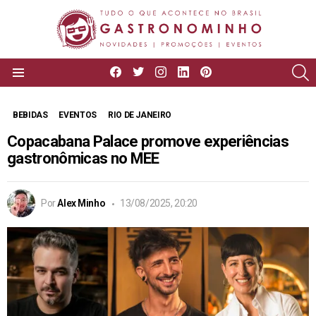
facebook
twitter
instagram
linkedin
pinterest
P
Menu
BEBIDAS
EVENTOS
RIO DE JANEIRO
Copacabana Palace promove experiências
gastronômicas no MEE
Por
Alex Minho
13/08/2025, 20:20