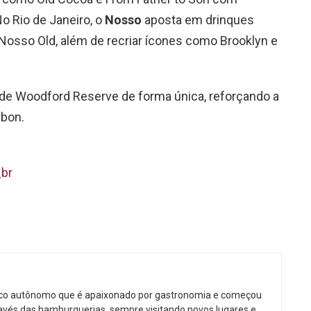
o Rio de Janeiro, o
Nosso
aposta em drinques
Nosso Old, além de recriar ícones como Brooklyn e
 de Woodford Reserve de forma única, reforçando a
rbon.
br
ico autônomo que é apaixonado por gastronomia e começou
avés das hamburguerias, sempre visitando novos lugares e