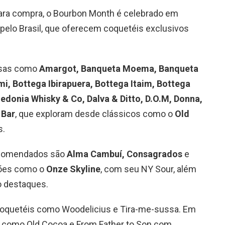
ara compra, o Bourbon Month é celebrado em
 pelo Brasil, que oferecem coquetéis exclusivos
asas como
Amargot, Banqueta Moema, Banqueta
i, Bottega Ibirapuera, Bottega Itaim, Bottega
edonia Whisky & Co, Dalva & Ditto, D.O.M, Donna,
 Bar
, que exploram desde clássicos como o
Old
s.
ecomendados são
Alma Cambuí, Consagrados
e
pções como o
Onze Skyline
, com seu NY Sour, além
o destaques.
coquetéis como Woodelicius e Tira-me-sussa. Em
 como Old Cocoa e From Father to Son com