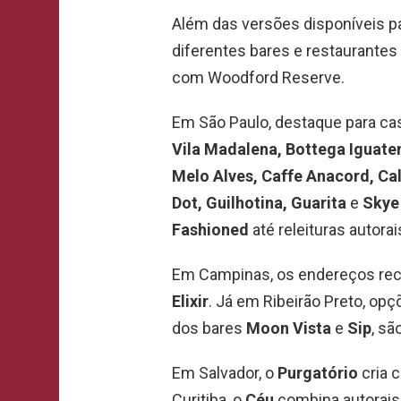
Além das versões disponíveis p
diferentes bares e restaurantes
com Woodford Reserve.
Em São Paulo, destaque para c
Vila Madalena, Bottega Iguatem
Melo Alves, Caffe Anacord, Cal
Dot, Guilhotina, Guarita
e
Skye
Fashioned
até releituras autorai
Em Campinas, os endereços r
Elixir
. Já em Ribeirão Preto, o
dos bares
Moon Vista
e
Sip
, sã
Em Salvador, o
Purgatório
cria 
Curitiba, o
Céu
combina autorais