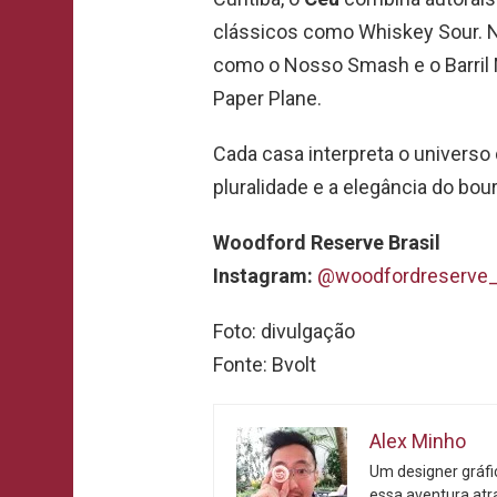
clássicos como Whiskey Sour. N
como o Nosso Smash e o Barril 
Paper Plane.
Cada casa interpreta o universo
pluralidade e a elegância do bou
Woodford Reserve Brasil
Instagram:
@woodfordreserve_
Foto: divulgação
Fonte: Bvolt
Alex Minho
Um designer gráf
essa aventura atr