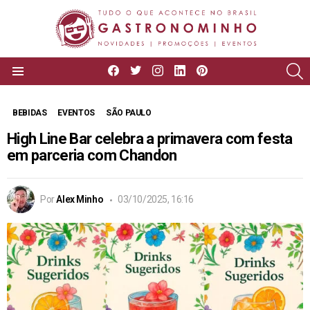
facebook
twitter
instagram
linkedin
pinterest
P
Menu
BEBIDAS
EVENTOS
SÃO PAULO
High Line Bar celebra a primavera com festa
em parceria com Chandon
Por
Alex Minho
03/10/2025, 16:16