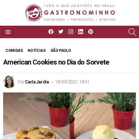
facebook
twitter
instagram
linkedin
pinterest
P
Menu
COMIDAS
NOTÍCIAS
SÃO PAULO
American Cookies no Dia do Sorvete
Por
Carla Jaróla
18/09/2021, 18:01