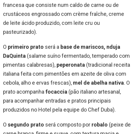
francesa que consiste num caldo de carne ou de
crustáceos engrossado com crème fraîche, creme
de leite ácido produzido, com leite cru ou
pasteurizado).
O
primeiro prato
será a
base de mariscos, nduja
DaQuinta
(salame suíno fermentado, temperado com
pimentas calabresas),
peperonata
(tradicional receita
italiana feita com pimentões em azeite de oliva com
cebola, alho e ervas frescas),
mel de abelha nativa
. O
prato acompanha
focaccia
(pão italiano artesanal,
para acompanhar entradas e pratos principais
produzidos no Hotel pela equipe do Chef Duba).
O
segundo prato
será composto por
robalo
(peixe de
carne branca, firme e suave, com textura macia e