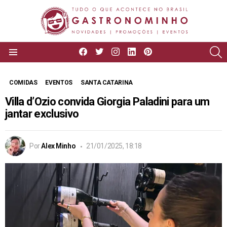
facebook
twitter
instagram
linkedin
pinterest
P
Menu
COMIDAS
EVENTOS
SANTA CATARINA
Villa d’Ozio convida Giorgia Paladini para um
jantar exclusivo
Por
Alex Minho
21/01/2025, 18:18