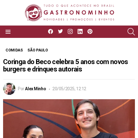
facebook
twitter
instagram
linkedin
pinterest
P
Menu
COMIDAS
SÃO PAULO
Coringa do Beco celebra 5 anos com novos
burgers e drinques autorais
Por
Alex Minho
20/05/2025, 12:12