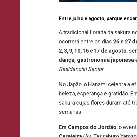
Entre julho e agosto, parque enca
A tradicional florada da sakura 
ocorrerá entre os dias
26 e 27 d
2, 3, 9, 10, 16 e 17 de agosto
, s
dança, gastronomia japonesa e
Residencial Sênior
.
No Japão, o Hanami celebra a ef
beleza, esperança e gratidão. Em
sakura cujas flores duram até tr
semanas.
Em Campos do Jordão
, o even
Cerejeira
(Av. Tassaburo Yamaguc