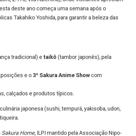
 festa deste ano começa uma semana após o
licas Takahiko Yoshida, para garantir a beleza das
nça tradicional) e
taikô
(tambor japonês), pela
xposições e o
3º Sakura Anime Show
com
as, calçados e produtos típicos.
 culinária japonesa (sushi, tempurá, yakisoba, udon,
iqueira.
o
Sakura Home
, ILPI mantido pela Associação Nipo-