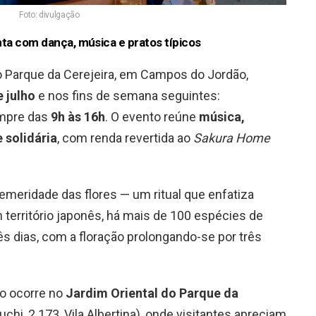
Foto: divulgação
nta com dança, música e pratos típicos
no Parque da Cerejeira, em Campos do Jordão,
e julho
e nos fins de semana seguintes:
empre das
9h às 16h
. O evento reúne
música,
 solidária
, com renda revertida ao
Sakura Home
emeridade das flores — um ritual que enfatiza
 território japonês, há mais de 100 espécies de
ês dias, com a floração prolongando-se por três
to ocorre no
Jardim Oriental do Parque da
hi, 2.173, Vila Albertina), onde visitantes apreciam