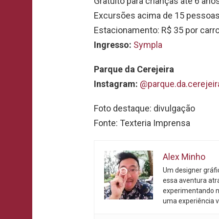
Gratuito para crianças até 6 an
Excursões acima de 15 pessoas
Estacionamento: R$ 35 por carr
Ingresso:
Sympla
Parque da Cerejeira
Instagram:
@parque.da.cerejeir
Foto destaque: divulgação
Fonte: Texteria Imprensa
Alex Minho
Um designer gráf
essa aventura atr
experimentando n
uma experiência v