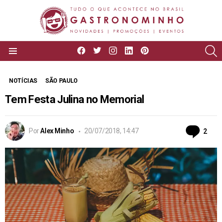
facebook
twitter
instagram
linkedin
pinterest
P
Menu
NOTÍCIAS
SÃO PAULO
Tem Festa Julina no Memorial
Com
Por
Alex Minho
20/07/2018, 14:47
2